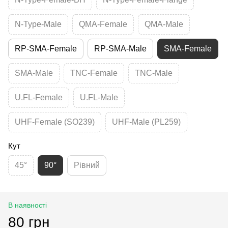
N-Type-Male
QMA-Female
QMA-Male
RP-SMA-Female
RP-SMA-Male
SMA-Female
SMA-Male
TNC-Female
TNC-Male
U.FL-Female
U.FL-Male
UHF-Female (SO239)
UHF-Male (PL259)
Кут
45°
90°
Рівний
В наявності
80 грн