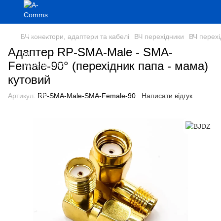
ВЧ конектори, адаптери та кабелі
ВЧ перехідники
ВЧ перех
Адаптер RP-SMA-Male - SMA-
Female-90° (перехідник папа - мама)
кутовий
Артикул:
RP-SMA-Male-SMA-Female-90
Написати відгук