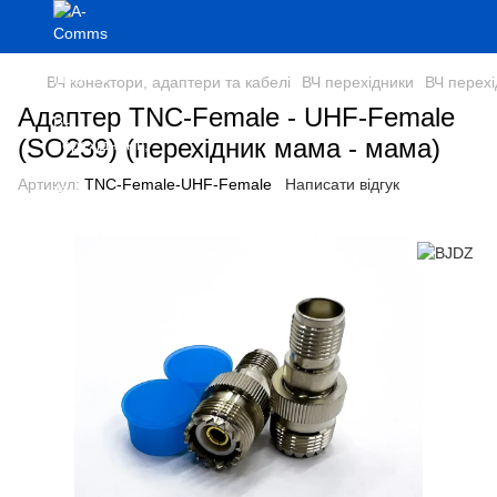
ВЧ конектори, адаптери та кабелі
ВЧ перехідники
ВЧ перех
Адаптер TNC-Female - UHF-Female
(SO239) (перехідник мама - мама)
Артикул:
TNC-Female-UHF-Female
Написати відгук