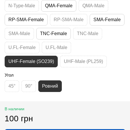
N-Type-Male
QMA-Female
QMA-Male
RP-SMA-Female
RP-SMA-Male
SMA-Female
SMA-Male
TNC-Female
TNC-Male
U.FL-Female
U.FL-Male
UHF-Female (SO239)
UHF-Male (PL259)
Угол
45°
90°
Ровний
В наличии
100 грн