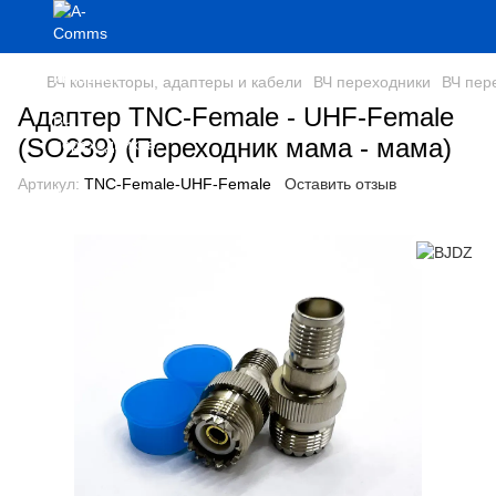
ВЧ коннекторы, адаптеры и кабели
ВЧ переходники
ВЧ пер
Адаптер TNC-Female - UHF-Female
(SO239) (Переходник мама - мама)
Артикул:
TNC-Female-UHF-Female
Оставить отзыв