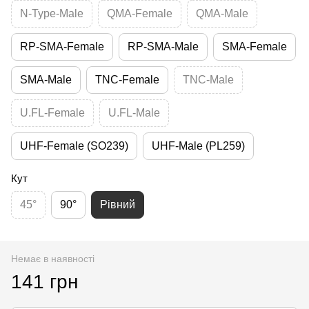
N-Type-Male
QMA-Female
QMA-Male
RP-SMA-Female
RP-SMA-Male
SMA-Female
SMA-Male
TNC-Female
TNC-Male
U.FL-Female
U.FL-Male
UHF-Female (SO239)
UHF-Male (PL259)
Кут
45°
90°
Рівний
Немає в наявності
141 грн