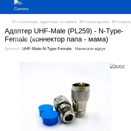
ВЧ конектори, адаптери та кабелі
ВЧ перехідники
ВЧ перех
Адаптер UHF-Male (PL259) - N-Type-
Female (коннектор папа - мама)
Артикул:
UHF-Male-N-Type-Female
Написати відгук