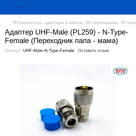
ВЧ коннекторы, адаптеры и кабели
ВЧ переходники
ВЧ пер
Адаптер UHF-Male (PL259) - N-Type-
Female (Переходник папа - мама)
Артикул:
UHF-Male-N-Type-Female
Оставить отзыв