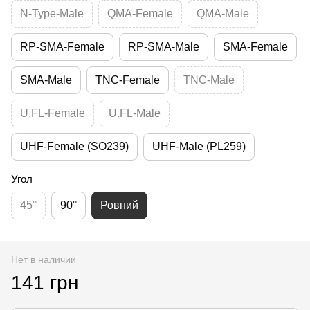
N-Type-Male
QMA-Female
QMA-Male
RP-SMA-Female
RP-SMA-Male
SMA-Female
SMA-Male
TNC-Female
TNC-Male
U.FL-Female
U.FL-Male
UHF-Female (SO239)
UHF-Male (PL259)
Угол
45°
90°
Ровний
Нет в наличии
141 грн