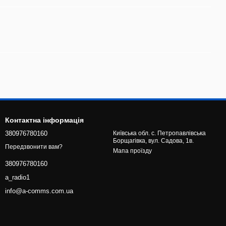
Контактна інформація
380976780160
Київська обл. с. Петропавлівська
Борщагівка, вул. Садова, 1в.
Передзвонити вам?
Мапа проїзду
380976780160
a_radio1
info@a-comms.com.ua