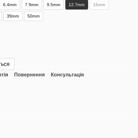
6.4mm
7.9mm
9.5mm
12.7mm
15mm
39mm
50mm
ться
нтія
Повернення
Консультація