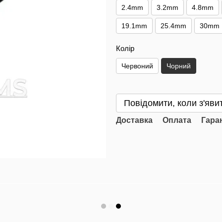
2.4mm
3.2mm
4.8mm
19.1mm
25.4mm
30mm
Колір
Червоний
Чорний
Повідомити, коли з'яви
Доставка
Оплата
Гара