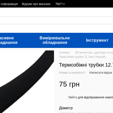
Укр
Рус
а інформація
Відгуки про магазин
асивне
Вимірювальне
Інструмент
ладнання
обладнання
Головна
ВЧ конектори, адаптери та ка
Термозбіжні трубки 12.7мм (Чорний)
Термозбіжні трубки 12
Немає в наявності
Написати відгук
75 грн
Увійти
для відображення накоп
%
Діаметр