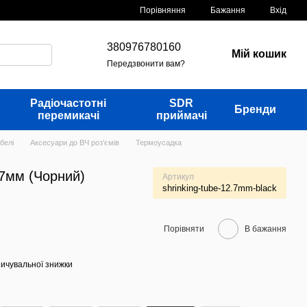
Порівняння
Бажання
Вхід
380976780160
Мій кошик
Передзвонити вам?
Радіочастотні
SDR
Бренди
перемикачі
приймачі
белі
Аксесуари до ВЧ роз'ємів
Термоусадка
.7мм (Чорний)
Артикул
shrinking-tube-12.7mm-black
Порівняти
В бажання
ичувальної знижки