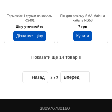
Термозбіжні трубки на кабель
Пін для роз’єму SMA-Male на
RG401
кабель RG58
Ціну уточнюйте
7 грн
Дізнатися ціну
Купити
Показати ще 14 товарів
Назад
Вперед
2
з 3
380976780160