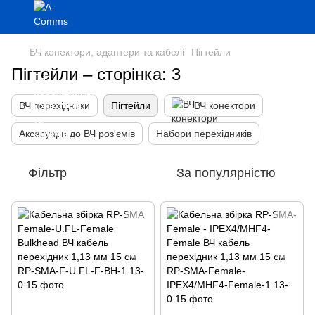
ВЧ конектори, адаптери та кабелі
Пігтейли
Пігтейли – сторінка: 3
ВЧ перехідники
Пігтейли
ВЧ конектори
Аксесуари до ВЧ роз'ємів
Набори перехідників
Фільтр
За популярністю