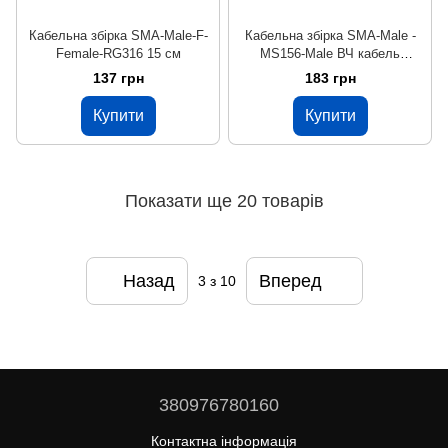
Кабельна збірка SMA-Male-F-
Кабельна збірка SMA-Male -
Female-RG316 15 см
MS156-Male ВЧ кабель
перехідник RG178 5 см
137 грн
183 грн
(3.2mm)
Купити
Купити
Показати ще 20 товарів
Назад
Вперед
3
з 10
380976780160
Контактна інформація