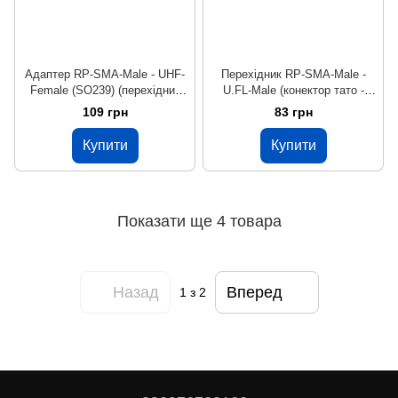
Адаптер RP-SMA-Male - UHF-
Перехідник RP-SMA-Male -
Female (SO239) (перехідник
U.FL-Male (конектор тато -
папа - мама)
тато)
109 грн
83 грн
Купити
Купити
Показати ще 4 товара
Назад
Вперед
1
з 2