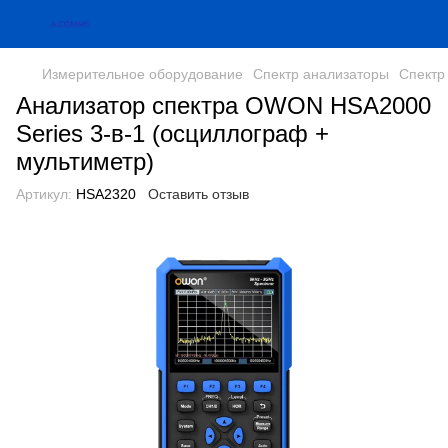
Измерительное оборудование
Спектр анализаторы
Спектр
Анализатор спектра OWON HSA2000
Series 3-в-1 (осциллограф +
мультиметр)
Артикул:
HSA2320
Оставить отзыв