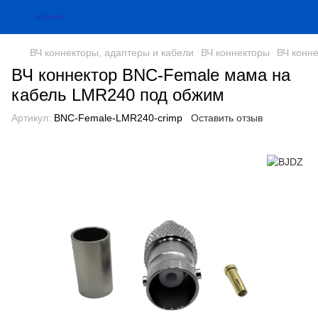
ВЧ коннекторы, адаптеры и кабели
ВЧ коннекторы
ВЧ конн
ВЧ коннектор BNC-Female мама на
кабель LMR240 под обжим
Артикул:
BNC-Female-LMR240-crimp
Оставить отзыв