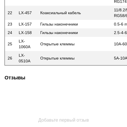
RG174,
11/8.2
22
LX-457
Коаксиальный кабель
RG58/
23
LX-157
Гильзы наконечники
0.5-6
24
LX-158
Гильзы наконечники
2.5-4
LX-
25
Открытые клеммы
10A-6
1060A
LX-
26
Открытые клеммы
5A-10
0510A
Отзывы
Добавьте первый отзыв