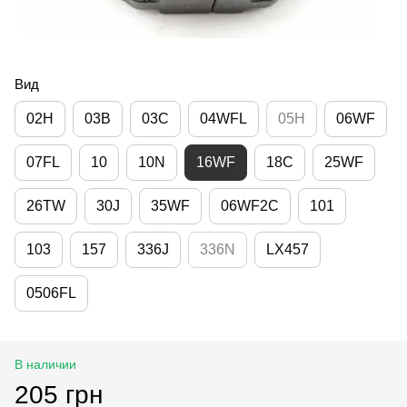
Вид
02H
03B
03C
04WFL
05H
06WF
07FL
10
10N
16WF
18C
25WF
26TW
30J
35WF
06WF2C
101
103
157
336J
336N
LX457
0506FL
В наличии
205 грн