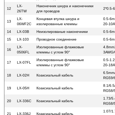
LX-
Наконечник шнура и наконечники
12
2*0.5
26TW
для проводов
LX-
Концевая втулка шнура и
0.5-6m
13
06WF2C
изолированные клеммы
20-10
14
LX-03B
Неизолированые наконечники
0.5-6
15
LX-103
Проводное соединение
0.5-6
LX-
Изолированные флажковые
4.8mm
16
0506FL
клеммы с углом 90°
3AWG
Изолированные флажковые
0.5-1.
17
LX-07FL
клеммы с углом 90°
20-18
6.5mm
18
LX-02H
Коаксиальный кабель
RG59/
8.1/6.
19
LX-05H
Коаксиальный кабель
RG58/
1.73/5
20
LX-336C
Коаксиальный кабель
RG58/5
1.07/1
21
LX-336J
Коаксиальный кабель