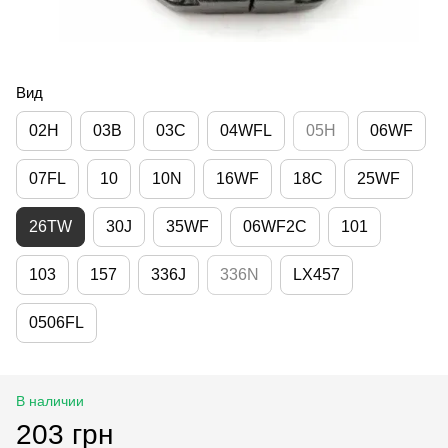
Вид
02H
03B
03C
04WFL
05H
06WF
07FL
10
10N
16WF
18C
25WF
26TW
30J
35WF
06WF2C
101
103
157
336J
336N
LX457
0506FL
В наличии
203 грн