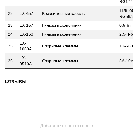
RG174,
11/8.2
22
LX-457
Коаксиальный кабель
RG58/
23
LX-157
Гильзы наконечники
0.5-6
24
LX-158
Гильзы наконечники
2.5-4
LX-
25
Открытые клеммы
10A-6
1060A
LX-
26
Открытые клеммы
5A-10
0510A
Отзывы
Добавьте первый отзыв