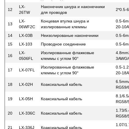
LX-
Наконечник шнура и наконечники
12
2*0.5
26TW
для проводов
LX-
Концевая втулка шнура и
0.5-6m
13
06WF2C
изолированные клеммы
20-10
14
LX-03B
Неизолированые наконечники
0.5-6
15
LX-103
Проводное соединение
0.5-6
LX-
Изолированные флажковые
4.8mm
16
0506FL
клеммы с углом 90°
3AWG
Изолированные флажковые
0.5-1.
17
LX-07FL
клеммы с углом 90°
20-18
6.5mm
18
LX-02H
Коаксиальный кабель
RG59/
8.1/6.
19
LX-05H
Коаксиальный кабель
RG58/
1.73/5
20
LX-336C
Коаксиальный кабель
RG58/5
1.07/1
21
LX-336J
Коаксиальный кабель