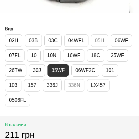
Вид
02H
03B
03C
04WFL
05H
06WF
07FL
10
10N
16WF
18C
25WF
26TW
30J
35WF
06WF2C
101
103
157
336J
336N
LX457
0506FL
В наличии
211 грн