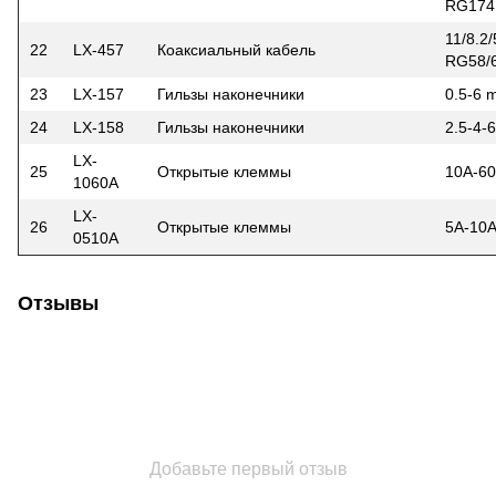
RG174,
11/8.2
22
LX-457
Коаксиальный кабель
RG58/
23
LX-157
Гильзы наконечники
0.5-6
24
LX-158
Гильзы наконечники
2.5-4
LX-
25
Открытые клеммы
10A-6
1060A
LX-
26
Открытые клеммы
5A-10
0510A
Отзывы
Добавьте первый отзыв