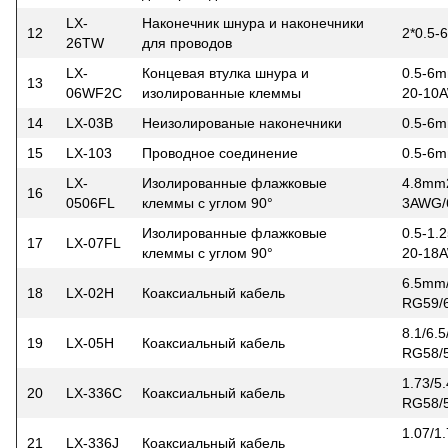
LX-
Наконечник шнура и наконечники
12
2*0.5
26TW
для проводов
LX-
Концевая втулка шнура и
0.5-6m
13
06WF2C
изолированные клеммы
20-10
14
LX-03B
Неизолированые наконечники
0.5-6
15
LX-103
Проводное соединение
0.5-6
LX-
Изолированные флажковые
4.8mm
16
0506FL
клеммы с углом 90°
3AWG
Изолированные флажковые
0.5-1.
17
LX-07FL
клеммы с углом 90°
20-18
6.5mm
18
LX-02H
Коаксиальный кабель
RG59/
8.1/6.
19
LX-05H
Коаксиальный кабель
RG58/
1.73/5
20
LX-336C
Коаксиальный кабель
RG58/5
1.07/1
21
LX-336J
Коаксиальный кабель