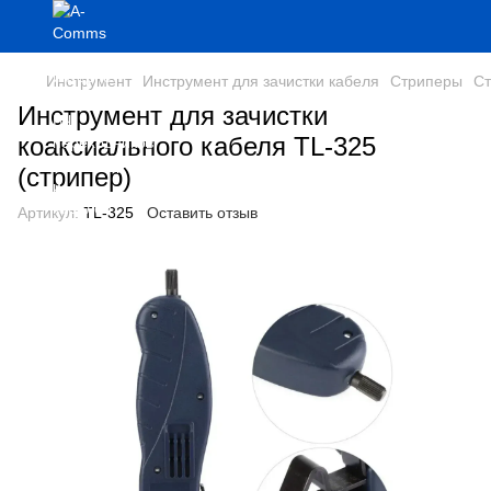
Инструмент
Инструмент для зачистки кабеля
Стриперы
Ст
Инструмент для зачистки
коаксиального кабеля TL-325
(стрипер)
Артикул:
TL-325
Оставить отзыв