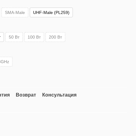
SMA-Male
UHF-Male (PL259)
т
50 Вт
100 Вт
200 Вт
8GHz
нтия
Возврат
Консультация