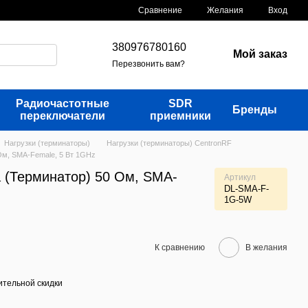
Сравнение
Желания
Вход
380976780160
Мой заказ
Перезвонить вам?
Радиочастотные
SDR
Бренды
переключатели
приемники
Нагрузки (терминаторы)
Нагрузки (терминаторы) CentronRF
Ом, SMA-Female, 5 Вт 1GHz
а (Терминатор) 50 Ом, SMA-
Артикул
DL-SMA-F-
1G-5W
К сравнению
В желания
тельной скидки