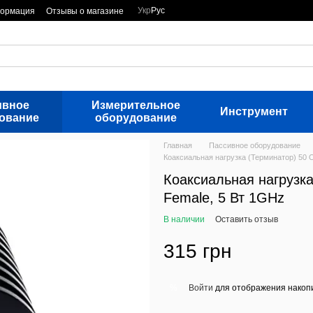
Укр
Рус
формация
Отзывы о магазине
ивное
Измерительное
Инструмент
ование
оборудование
Главная
Пассивное оборудование
Коаксиальная нагрузка (Терминатор) 50 
Коаксиальная нагрузк
Female, 5 Вт 1GHz
В наличии
Оставить отзыв
315 грн
Войти
для отображения накопи
%