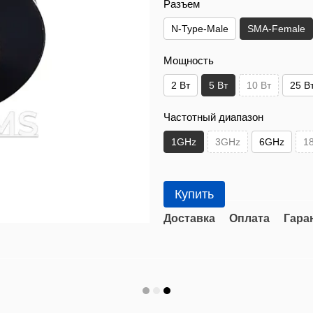
Разъем
N-Type-Male
SMA-Female
Мощность
2 Вт
5 Вт
10 Вт
25 В
Частотный диапазон
1GHz
3GHz
6GHz
1
Купить
Доставка
Оплата
Гара