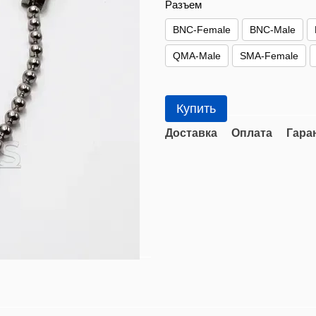
Разъем
BNC-Female
BNC-Male
QMA-Male
SMA-Female
Купить
Доставка
Оплата
Гара