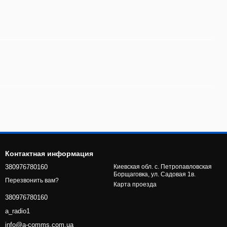
Контактная информация
380976780160
Киевская обл. с. Петропавловская
Борщаговка, ул. Садовая 1в.
Перезвонить вам?
Карта проезда
380976780160
a_radio1
info@a-comms.com.ua