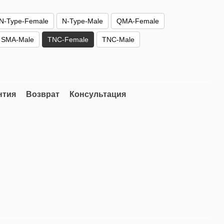
N-Type-Female
N-Type-Male
QMA-Female
SMA-Male
TNC-Female
TNC-Male
нтия
Возврат
Консультация