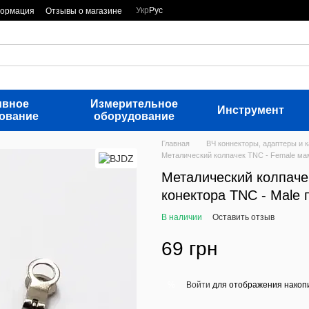
Укр
Рус
формация
Отзывы о магазине
ивное
Измерительное
Инструмент
ование
оборудование
Главная
ВЧ коннекторы, адаптеры и 
Металический колпачек TNC - Female мам
Металический колпаче
конектора TNC - Male 
В наличии
Оставить отзыв
69 грн
Войти
для отображения накопи
%