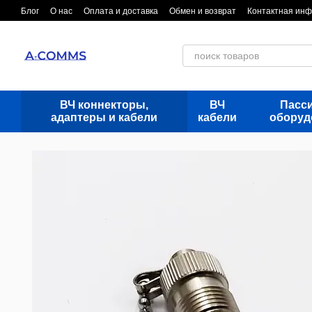
Перейти к основному контенту
Блог
О нас
Оплата и доставка
Обмен и возврат
Контактная ин
ВЧ коннекторы,
ВЧ
Пасс
адаптеры и кабели
кабели
оборуд