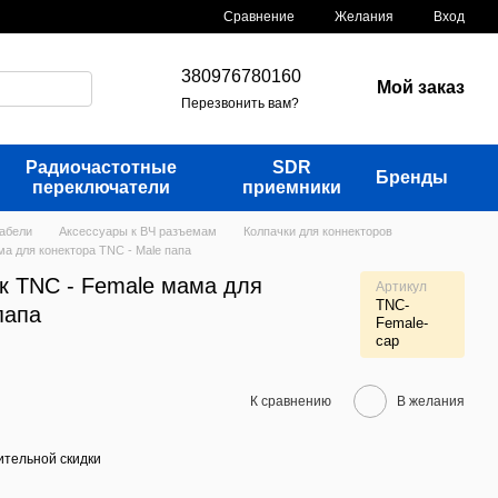
Сравнение
Желания
Вход
380976780160
Мой заказ
Перезвонить вам?
Радиочастотные
SDR
Бренды
переключатели
приемники
кабели
Аксессуары к ВЧ разъемам
Колпачки для коннекторов
а для конектора TNC - Male папа
к TNC - Female мама для
Артикул
TNC-
папа
Female-
cap
К сравнению
В желания
тельной скидки