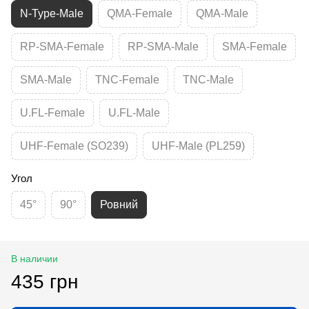
N-Type-Male
QMA-Female
QMA-Male
RP-SMA-Female
RP-SMA-Male
SMA-Female
SMA-Male
TNC-Female
TNC-Male
U.FL-Female
U.FL-Male
UHF-Female (SO239)
UHF-Male (PL259)
Угол
45°
90°
Ровний
В наличии
435 грн