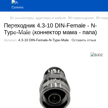
ВЧ коннекторы, адаптеры и кабели
ВЧ переходники
ВЧ пер
Переходник 4.3-10 DIN-Female - N-
Type-Male (коннектор мама - папа)
Артикул:
4.3-10 DIN-Female-N-Type-Male
Оставить отзыв