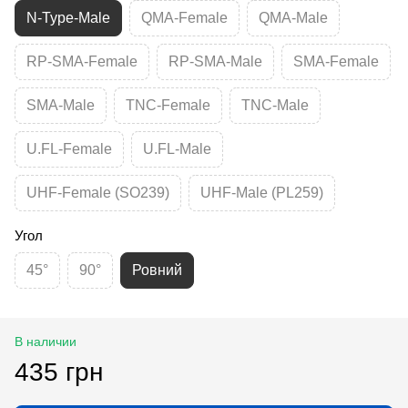
N-Type-Male
QMA-Female
QMA-Male
RP-SMA-Female
RP-SMA-Male
SMA-Female
SMA-Male
TNC-Female
TNC-Male
U.FL-Female
U.FL-Male
UHF-Female (SO239)
UHF-Male (PL259)
Угол
45°
90°
Ровний
В наличии
435 грн