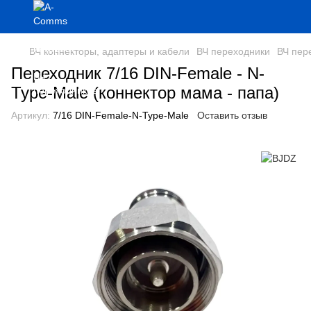
ВЧ коннекторы, адаптеры и кабели
ВЧ переходники
ВЧ пер
Переходник 7/16 DIN-Female - N-
Type-Male (коннектор мама - папа)
Артикул:
7/16 DIN-Female-N-Type-Male
Оставить отзыв