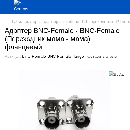
ВЧ коннекторы, адаптеры и кабели
ВЧ переходники
ВЧ пер
Адаптер BNC-Female - BNC-Female
(Переходник мама - мама)
фланцевый
Артикул:
BNC-Female-BNC-Female-flange
Оставить отзыв