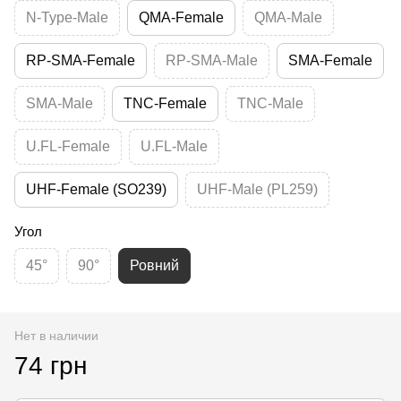
N-Type-Male
QMA-Female
QMA-Male
RP-SMA-Female
RP-SMA-Male
SMA-Female
SMA-Male
TNC-Female
TNC-Male
U.FL-Female
U.FL-Male
UHF-Female (SO239)
UHF-Male (PL259)
Угол
45°
90°
Ровний
Нет в наличии
74 грн