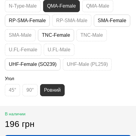
N-Type-Male
QMA-Female
QMA-Male
RP-SMA-Female
RP-SMA-Male
SMA-Female
SMA-Male
TNC-Female
TNC-Male
U.FL-Female
U.FL-Male
UHF-Female (SO239)
UHF-Male (PL259)
Угол
45°
90°
Ровний
В наличии
196 грн