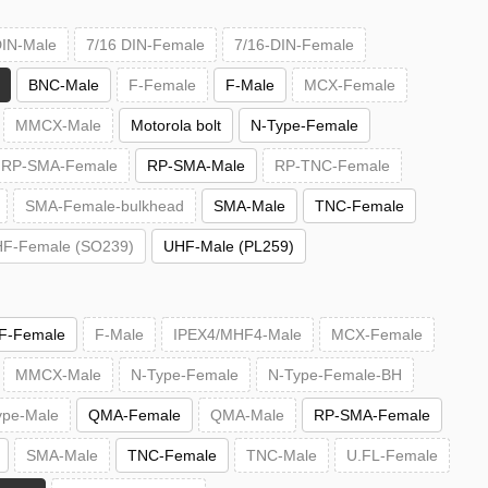
DIN-Male
7/16 DIN-Female
7/16-DIN-Female
BNC-Male
F-Female
F-Male
MCX-Female
MMCX-Male
Motorola bolt
N-Type-Female
RP-SMA-Female
RP-SMA-Male
RP-TNC-Female
SMA-Female-bulkhead
SMA-Male
TNC-Female
F-Female (SO239)
UHF-Male (PL259)
F-Female
F-Male
IPEX4/MHF4-Male
MCX-Female
MMCX-Male
N-Type-Female
N-Type-Female-BH
ype-Male
QMA-Female
QMA-Male
RP-SMA-Female
SMA-Male
TNC-Female
TNC-Male
U.FL-Female