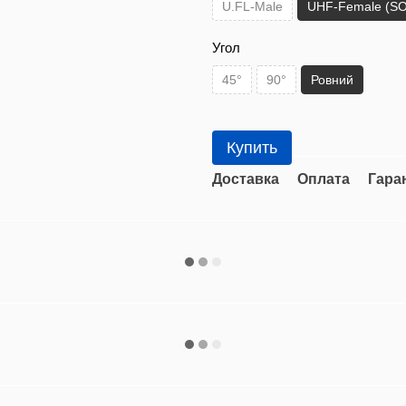
U.FL-Male
UHF-Female (SO
Угол
45°
90°
Ровний
Купить
Доставка
Оплата
Гара