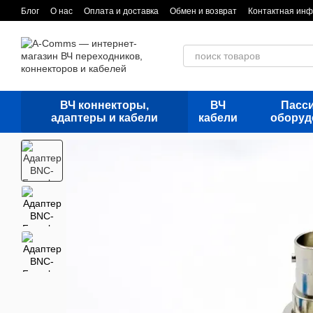
Перейти к основному контенту
Блог
О нас
Оплата и доставка
Обмен и возврат
Контактная ин
ВЧ коннекторы,
ВЧ
Пасс
адаптеры и кабели
кабели
оборуд