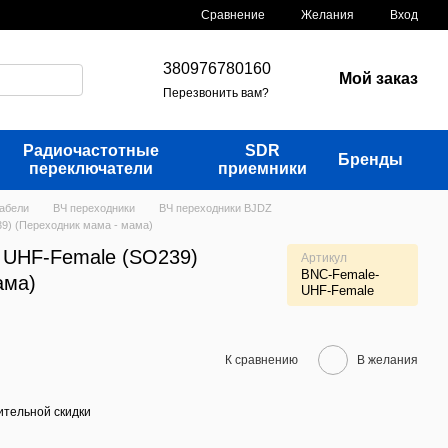
Сравнение
Желания
Вход
380976780160
Мой заказ
Перезвонить вам?
Радиочастотные
SDR
Бренды
переключатели
приемники
кабели
ВЧ переходники
ВЧ переходники BJDZ
9) (Переходник мама - мама)
 UHF-Female (SO239)
Артикул
BNC-Female-
ама)
UHF-Female
К сравнению
В желания
тельной скидки