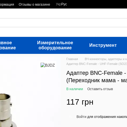
Укр
Рус
формация
Отзывы о магазине
ивное
Измерительное
Инструмент
ование
оборудование
Главная
ВЧ коннекторы, адаптеры и 
Адаптер BNC-Female - UHF-Female (SO23
Адаптер BNC-Female -
(Переходник мама - м
В наличии
Оставить отзыв
117 грн
Войти
для отображения накопи
%