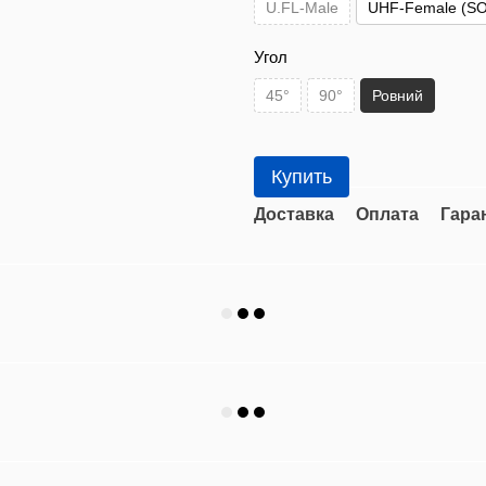
U.FL-Male
UHF-Female (SO
Угол
45°
90°
Ровний
Купить
Доставка
Оплата
Гара