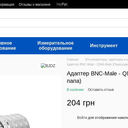
Укр
Рус
формация
Отзывы о магазине
ивное
Измерительное
Инструмент
ование
оборудование
Главная
ВЧ коннекторы, адаптеры и 
Адаптер BNC-Male - QMA-Male (Переходни
Адаптер BNC-Male - Q
папа)
В наличии
Оставить отзыв
204 грн
Войти
для отображения накопи
%