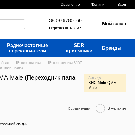
Сравнение
Желания
Вход
380976780160
Мой заказ
Перезвонить вам?
Радиочастотные
SDR
Бренды
переключатели
приемники
кабели
ВЧ переходники
ВЧ переходники BJDZ
к папа - папа)
MA-Male (Переходник папа -
Артикул
BNC-Male-QMA-
Male
К сравнению
В желания
тельной скидки