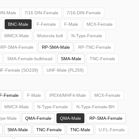
DIN-Male
7/16 DIN-Female
7/16-DIN-Female
BNC-Male
F-Female
F-Male
MCX-Female
MMCX-Male
Motorola bolt
N-Type-Female
RP-SMA-Female
RP-SMA-Male
RP-TNC-Female
SMA-Female-bulkhead
SMA-Male
TNC-Female
F-Female (SO239)
UHF-Male (PL259)
F-Female
F-Male
IPEX4/MHF4-Male
MCX-Female
MMCX-Male
N-Type-Female
N-Type-Female-BH
ype-Male
QMA-Female
QMA-Male
RP-SMA-Female
SMA-Male
TNC-Female
TNC-Male
U.FL-Female