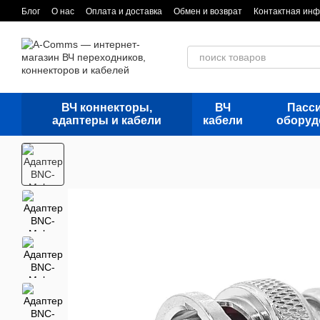
Перейти к основному контенту
Блог
О нас
Оплата и доставка
Обмен и возврат
Контактная ин
ВЧ коннекторы,
ВЧ
Пасс
адаптеры и кабели
кабели
оборуд