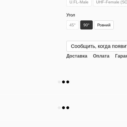
U.FL-Male
UHF-Female (SO
Угол
45°
90°
Ровний
Сообщить, когда появи
Доставка
Оплата
Гара