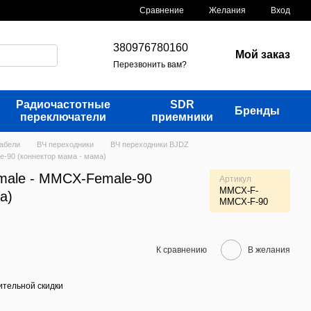
Сравнение
Желания
Вход
380976780160
Мой заказ
Перезвонить вам?
Радиочастотные
SDR
Бренды
переключатели
приемники
кабели
ВЧ переходники
ВЧ переходники BJDZ
-90 (коннектор мама - мама)
ale - MMCX-Female-90
Артикул
MMCX-F-
а)
MMCX-F-90
К сравнению
В желания
тельной скидки