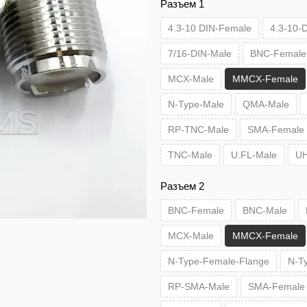
Разъем 1
4.3-10 DIN-Female
4.3-10-
7/16-DIN-Male
BNC-Female
MCX-Male
MMCX-Female
N-Type-Male
QMA-Male
RP-TNC-Male
SMA-Female
TNC-Male
U.FL-Male
UH
Разъем 2
BNC-Female
BNC-Male
MCX-Male
MMCX-Female
N-Type-Female-Flange
N-T
RP-SMA-Male
SMA-Female