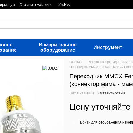
Укр
Рус
формация
Отзывы о магазине
ивное
Измерительное
Инструмент
ование
оборудование
Главная
ВЧ коннекторы, адаптеры и 
Переходник MMCX-Female - MMCX-Female
Переходник MMCX-Fem
(коннектор мама - мам
Нет в наличии
Оставить отзыв
Цену уточняйте
Войти
для отображения накопи
%