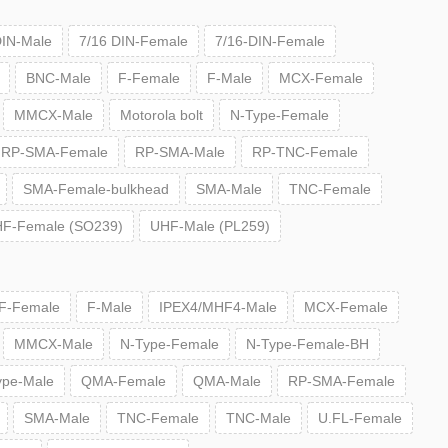
DIN-Male
7/16 DIN-Female
7/16-DIN-Female
BNC-Male
F-Female
F-Male
MCX-Female
MMCX-Male
Motorola bolt
N-Type-Female
RP-SMA-Female
RP-SMA-Male
RP-TNC-Female
SMA-Female-bulkhead
SMA-Male
TNC-Female
F-Female (SO239)
UHF-Male (PL259)
F-Female
F-Male
IPEX4/MHF4-Male
MCX-Female
MMCX-Male
N-Type-Female
N-Type-Female-BH
ype-Male
QMA-Female
QMA-Male
RP-SMA-Female
SMA-Male
TNC-Female
TNC-Male
U.FL-Female