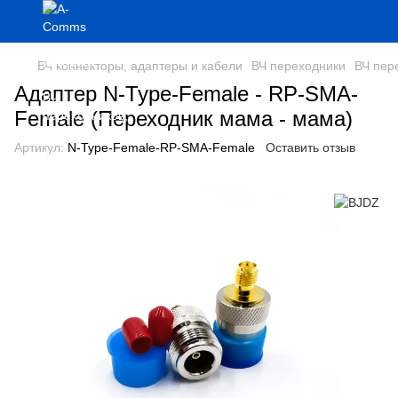
ВЧ коннекторы, адаптеры и кабели
ВЧ переходники
ВЧ пер
Адаптер N-Type-Female - RP-SMA-
Female (Переходник мама - мама)
Артикул:
N-Type-Female-RP-SMA-Female
Оставить отзыв