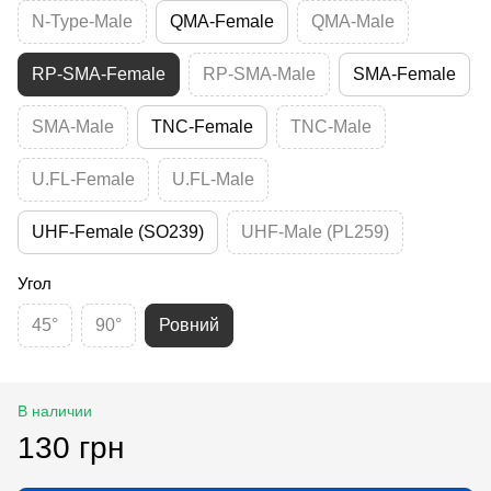
N-Type-Male
QMA-Female
QMA-Male
RP-SMA-Female
RP-SMA-Male
SMA-Female
SMA-Male
TNC-Female
TNC-Male
U.FL-Female
U.FL-Male
UHF-Female (SO239)
UHF-Male (PL259)
Угол
45°
90°
Ровний
В наличии
130 грн