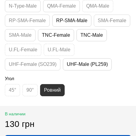
N-Type-Male
QMA-Female
QMA-Male
RP-SMA-Female
RP-SMA-Male
SMA-Female
SMA-Male
TNC-Female
TNC-Male
U.FL-Female
U.FL-Male
UHF-Female (SO239)
UHF-Male (PL259)
Угол
45°
90°
Ровний
В наличии
130 грн