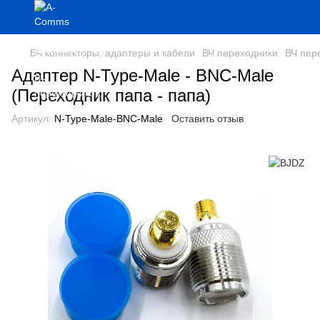
ВЧ коннекторы, адаптеры и кабели
ВЧ переходники
ВЧ пер
Адаптер N-Type-Male - BNC-Male
(Переходник папа - папа)
Артикул:
N-Type-Male-BNC-Male
Оставить отзыв