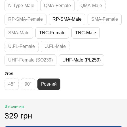
N-Type-Male
QMA-Female
QMA-Male
RP-SMA-Female
RP-SMA-Male
SMA-Female
SMA-Male
TNC-Female
TNC-Male
U.FL-Female
U.FL-Male
UHF-Female (SO239)
UHF-Male (PL259)
Угол
45°
90°
Ровний
В наличии
329 грн