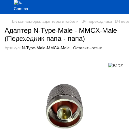
ВЧ коннекторы, адаптеры и кабели
ВЧ переходники
ВЧ пер
Адаптер N-Type-Male - MMCX-Male
(Переходник папа - папа)
Артикул:
N-Type-Male-MMCX-Male
Оставить отзыв