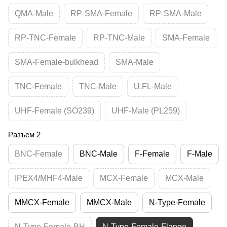
QMA-Male
RP-SMA-Female
RP-SMA-Male
RP-TNC-Female
RP-TNC-Male
SMA-Female
SMA-Female-bulkhead
SMA-Male
TNC-Female
TNC-Male
U.FL-Male
UHF-Female (SO239)
UHF-Male (PL259)
Разъем 2
BNC-Female
BNC-Male
F-Female
F-Male
IPEX4/MHF4-Male
MCX-Female
MCX-Male
MMCX-Female
MMCX-Male
N-Type-Female
N-Type-Female-BH
N-Type-Female-Flange