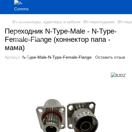
ВЧ коннекторы, адаптеры и кабели
ВЧ переходники
ВЧ пер
Переходник N-Type-Male - N-Type-
Female-Flange (коннектор папа -
мама)
Артикул:
N-Type-Male-N-Type-Female-Flange
Оставить отзыв