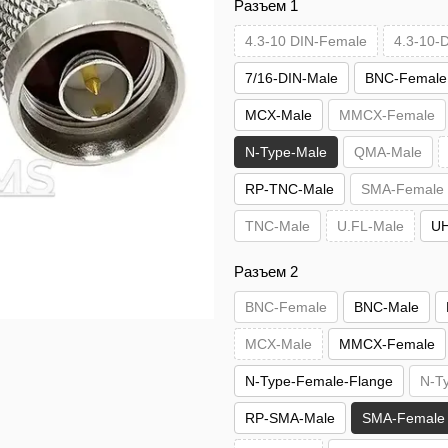
Разъем 1
4.3-10 DIN-Female
4.3-10-
7/16-DIN-Male
BNC-Female
MCX-Male
MMCX-Female
N-Type-Male
QMA-Male
RP-TNC-Male
SMA-Female
TNC-Male
U.FL-Male
UH
Разъем 2
BNC-Female
BNC-Male
MCX-Male
MMCX-Female
N-Type-Female-Flange
N-T
RP-SMA-Male
SMA-Female