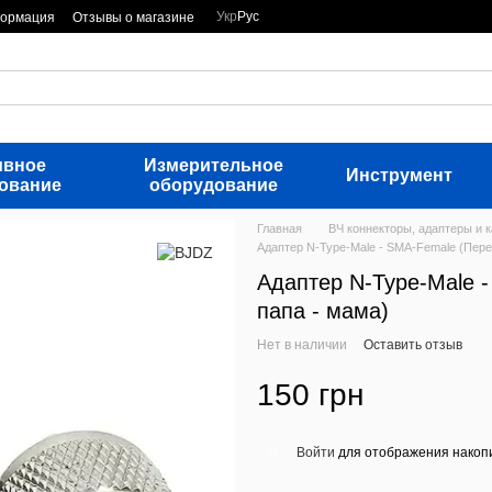
Укр
Рус
формация
Отзывы о магазине
ивное
Измерительное
Инструмент
ование
оборудование
Главная
ВЧ коннекторы, адаптеры и 
Адаптер N-Type-Male - SMA-Female (Пере
Адаптер N-Type-Male 
папа - мама)
Нет в наличии
Оставить отзыв
150 грн
Войти
для отображения накопи
%