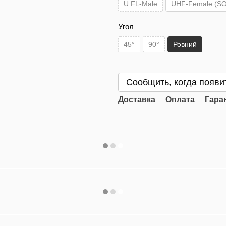
U.FL-Male
UHF-Female (SO
Угол
45°
90°
Ровний
Сообщить, когда появи
Доставка
Оплата
Гара