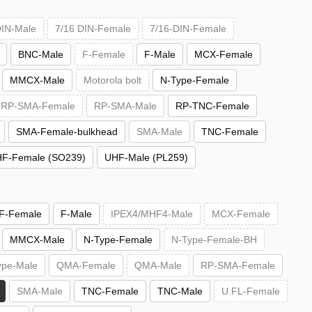
DIN-Male
7/16 DIN-Female
7/16-DIN-Female
BNC-Male
F-Female
F-Male
MCX-Female
MMCX-Male
Motorola bolt
N-Type-Female
RP-SMA-Female
RP-SMA-Male
RP-TNC-Female
SMA-Female-bulkhead
SMA-Male
TNC-Female
F-Female (SO239)
UHF-Male (PL259)
F-Female
F-Male
IPEX4/MHF4-Male
MCX-Female
MMCX-Male
N-Type-Female
N-Type-Female-BH
ype-Male
QMA-Female
QMA-Male
RP-SMA-Female
SMA-Male
TNC-Female
TNC-Male
U.FL-Female