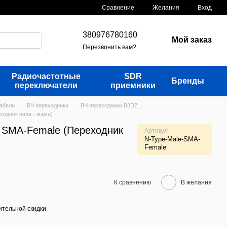
Сравнение
Желания
Вход
380976780160
Мой заказ
Перезвонить вам?
Радиочастотные
SDR
Бренды
переключатели
приемники
кабели
ВЧ переходники
ВЧ переходники BJDZ
ходник папа - мама)
- SMA-Female (Переходник
Артикул
N-Type-Male-SMA-
Female
К сравнению
В желания
тельной скидки