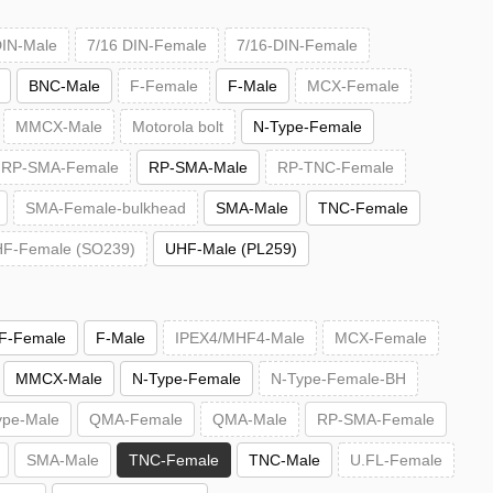
DIN-Male
7/16 DIN-Female
7/16-DIN-Female
BNC-Male
F-Female
F-Male
MCX-Female
MMCX-Male
Motorola bolt
N-Type-Female
RP-SMA-Female
RP-SMA-Male
RP-TNC-Female
SMA-Female-bulkhead
SMA-Male
TNC-Female
F-Female (SO239)
UHF-Male (PL259)
F-Female
F-Male
IPEX4/MHF4-Male
MCX-Female
MMCX-Male
N-Type-Female
N-Type-Female-BH
ype-Male
QMA-Female
QMA-Male
RP-SMA-Female
SMA-Male
TNC-Female
TNC-Male
U.FL-Female