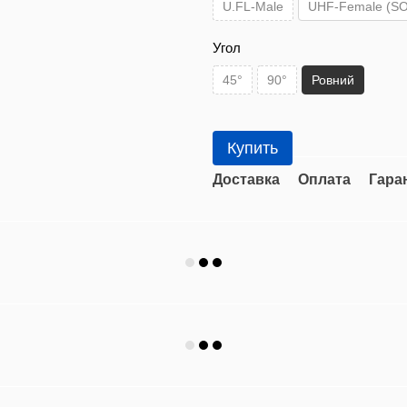
U.FL-Male
UHF-Female (SO
Угол
45°
90°
Ровний
Купить
Доставка
Оплата
Гара