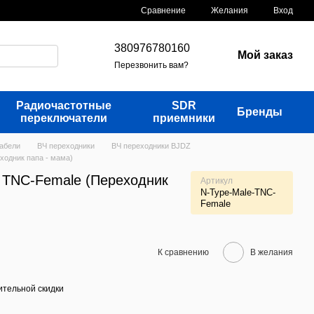
Сравнение
Желания
Вход
380976780160
Мой заказ
Перезвонить вам?
Радиочастотные
SDR
Бренды
переключатели
приемники
кабели
ВЧ переходники
ВЧ переходники BJDZ
ходник папа - мама)
- TNC-Female (Переходник
Артикул
N-Type-Male-TNC-
Female
К сравнению
В желания
тельной скидки