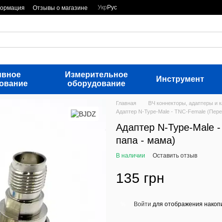
Укр
Рус
формация
Отзывы о магазине
ивное
Измерительное
Инструмент
ование
оборудование
Главная
ВЧ коннекторы, адаптеры и 
Адаптер N-Type-Male - TNC-Female (Пере
Адаптер N-Type-Male 
папа - мама)
В наличии
Оставить отзыв
135 грн
Войти
для отображения накопи
%