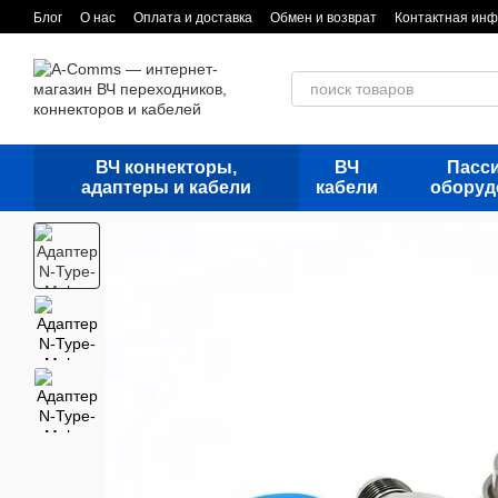
Перейти к основному контенту
Блог
О нас
Оплата и доставка
Обмен и возврат
Контактная ин
ВЧ коннекторы,
ВЧ
Пасс
адаптеры и кабели
кабели
оборуд