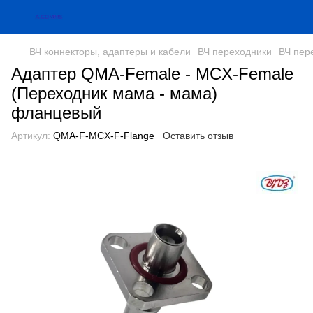
ВЧ коннекторы, адаптеры и кабели
ВЧ переходники
ВЧ пер
Адаптер QMA-Female - MCX-Female
(Переходник мама - мама)
фланцевый
Артикул:
QMA-F-MCX-F-Flange
Оставить отзыв