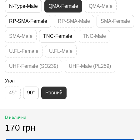
N-Type-Male
QMA-Female
QMA-Male
RP-SMA-Female
RP-SMA-Male
SMA-Female
SMA-Male
TNC-Female
TNC-Male
U.FL-Female
U.FL-Male
UHF-Female (SO239)
UHF-Male (PL259)
Угол
45°
90°
Ровний
В наличии
170 грн