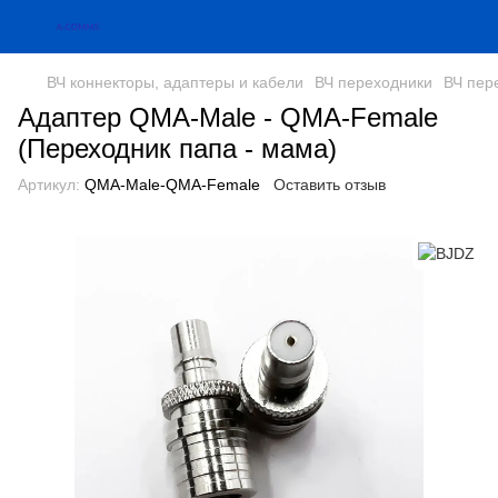
ВЧ коннекторы, адаптеры и кабели
ВЧ переходники
ВЧ пер
Адаптер QMA-Male - QMA-Female
(Переходник папа - мама)
Артикул:
QMA-Male-QMA-Female
Оставить отзыв