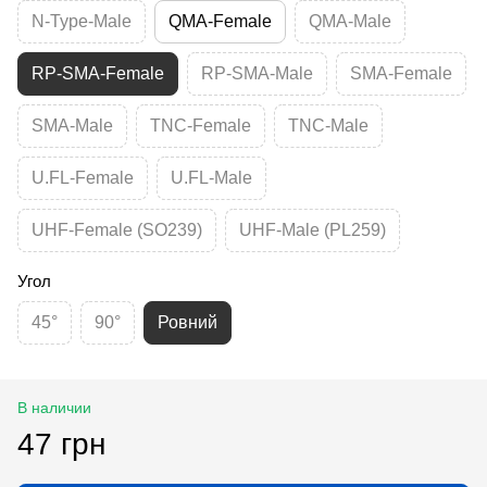
N-Type-Male
QMA-Female
QMA-Male
RP-SMA-Female
RP-SMA-Male
SMA-Female
SMA-Male
TNC-Female
TNC-Male
U.FL-Female
U.FL-Male
UHF-Female (SO239)
UHF-Male (PL259)
Угол
45°
90°
Ровний
В наличии
47 грн