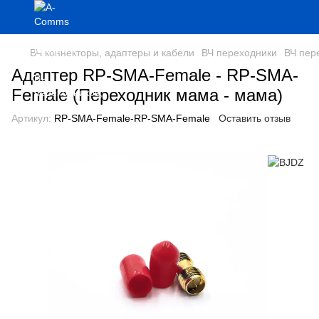
ВЧ коннекторы, адаптеры и кабели
ВЧ переходники
ВЧ пер
Адаптер RP-SMA-Female - RP-SMA-
Female (Переходник мама - мама)
Артикул:
RP-SMA-Female-RP-SMA-Female
Оставить отзыв