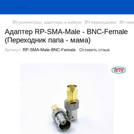
ВЧ коннекторы, адаптеры и кабели
ВЧ переходники
ВЧ пер
Адаптер RP-SMA-Male - BNC-Female
(Переходник папа - мама)
Артикул:
RP-SMA-Male-BNC-Female
Оставить отзыв