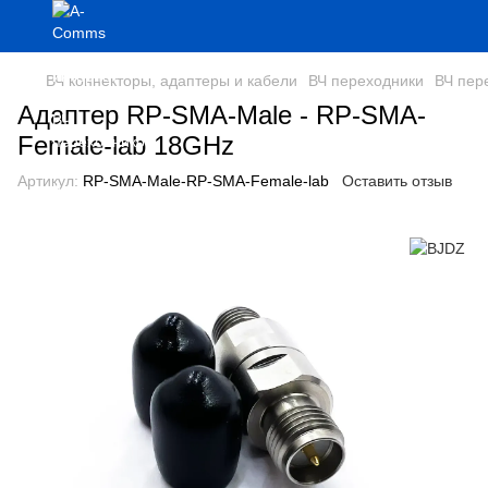
ВЧ коннекторы, адаптеры и кабели
ВЧ переходники
ВЧ пер
Адаптер RP-SMA-Male - RP-SMA-
Female-lab 18GHz
Артикул:
RP-SMA-Male-RP-SMA-Female-lab
Оставить отзыв