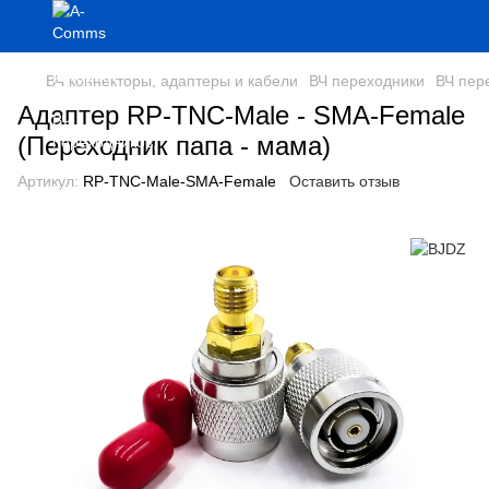
ВЧ коннекторы, адаптеры и кабели
ВЧ переходники
ВЧ пер
Адаптер RP-TNC-Male - SMA-Female
(Переходник папа - мама)
Артикул:
RP-TNC-Male-SMA-Female
Оставить отзыв