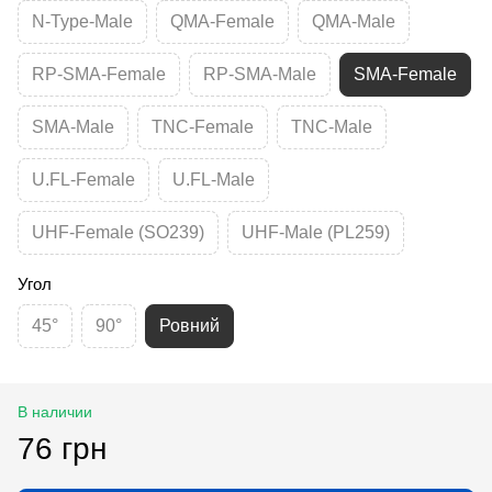
N-Type-Male
QMA-Female
QMA-Male
RP-SMA-Female
RP-SMA-Male
SMA-Female
SMA-Male
TNC-Female
TNC-Male
U.FL-Female
U.FL-Male
UHF-Female (SO239)
UHF-Male (PL259)
Угол
45°
90°
Ровний
В наличии
76 грн