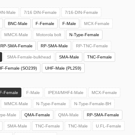
DIN-Male
7/16 DIN-Female
7/16-DIN-Female
BNC-Male
F-Female
F-Male
MCX-Female
MMCX-Male
Motorola bolt
N-Type-Female
RP-SMA-Female
RP-SMA-Male
RP-TNC-Female
SMA-Female-bulkhead
SMA-Male
TNC-Female
F-Female (SO239)
UHF-Male (PL259)
F-Female
F-Male
IPEX4/MHF4-Male
MCX-Female
MMCX-Male
N-Type-Female
N-Type-Female-BH
ype-Male
QMA-Female
QMA-Male
RP-SMA-Female
SMA-Male
TNC-Female
TNC-Male
U.FL-Female