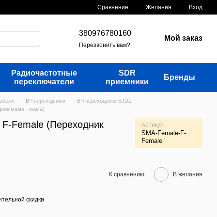
Сравнение
Желания
Вход
380976780160
Мой заказ
Перезвонить вам?
Радиочастотные
SDR
Бренды
переключатели
приемники
кабели
ВЧ переходники
ВЧ переходники BJDZ
дник мама - мама)
 F-Female (Переходник
Артикул
SMA-Female-F-
Female
К сравнению
В желания
тельной скидки