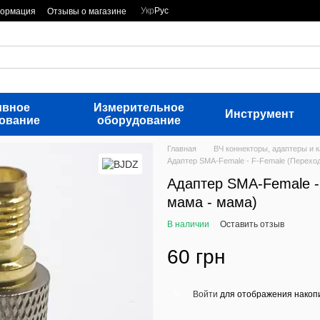
Укр
Рус
формация
Отзывы о магазине
ивное
Измерительное
Инструмент
ование
оборудование
Главная
ВЧ коннекторы, адаптеры и 
Адаптер SMA-Female - F-Female (Перехо
Адаптер SMA-Female -
мама - мама)
В наличии
Оставить отзыв
60 грн
Войти
для отображения накопи
%