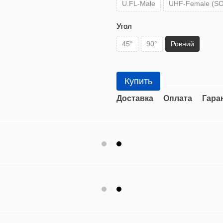
U.FL-Male
UHF-Female (SO
Угол
45°
90°
Ровний
Купить
Доставка
Оплата
Гара