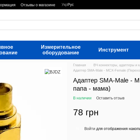
Укр
Рус
формация
Отзывы о магазине
ивное
Измерительное
Инструмент
ование
оборудование
Главная
ВЧ коннекторы, адаптеры и 
Адаптер SMA-Male - MCX-Female (Перехо
Адаптер SMA-Male - M
папа - мама)
В наличии
Оставить отзыв
78 грн
Войти
для отображения накопи
%