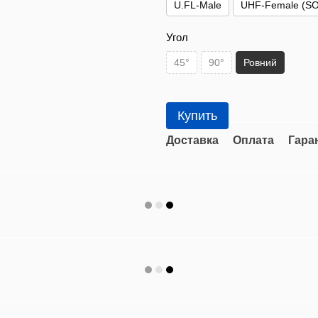
U.FL-Male
UHF-Female (SO
Угол
45°
90°
Ровний
Купить
Доставка
Оплата
Гара