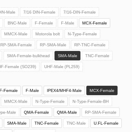
DIN-Male
7/16 DIN-Female
7/16-DIN-Female
BNC-Male
F-Female
F-Male
MCX-Female
MMCX-Male
Motorola bolt
N-Type-Female
RP-SMA-Female
RP-SMA-Male
RP-TNC-Female
SMA-Female-bulkhead
SMA-Male
TNC-Female
F-Female (SO239)
UHF-Male (PL259)
F-Female
F-Male
IPEX4/MHF4-Male
MCX-Female
MMCX-Male
N-Type-Female
N-Type-Female-BH
ype-Male
QMA-Female
QMA-Male
RP-SMA-Female
SMA-Male
TNC-Female
TNC-Male
U.FL-Female