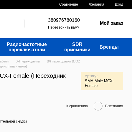
Сравнение
Желания
Вход
380976780160
Мой заказ
Перезвонить вам?
Радиочастотные
SDR
Бренды
переключатели
приемники
кабели
ВЧ переходники
ВЧ переходники BJDZ
дник папа - мама)
CX-Female (Переходник
Артикул
SMA-Male-MCX-
Female
К сравнению
В желания
тельной скидки