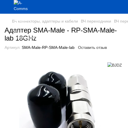
ВЧ коннекторы, адаптеры и кабели
ВЧ переходники
ВЧ пер
Адаптер SMA-Male - RP-SMA-Male-
lab 18GHz
Артикул:
SMA-Male-RP-SMA-Male-lab
Оставить отзыв