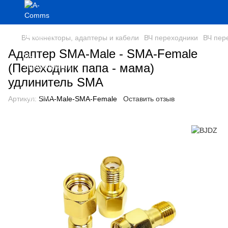
ВЧ коннекторы, адаптеры и кабели
ВЧ переходники
ВЧ пер
Адаптер SMA-Male - SMA-Female
(Переходник папа - мама)
удлинитель SMA
Артикул:
SMA-Male-SMA-Female
Оставить отзыв