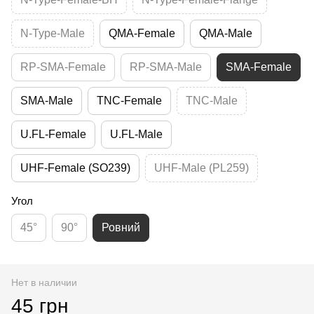
N-Type-Male
QMA-Female
QMA-Male
RP-SMA-Female
RP-SMA-Male
SMA-Female
SMA-Male
TNC-Female
TNC-Male
U.FL-Female
U.FL-Male
UHF-Female (SO239)
UHF-Male (PL259)
Угол
45°
90°
Ровний
Нет в наличии
45 грн