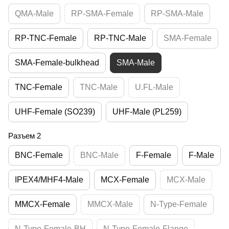
QMA-Male
RP-SMA-Female
RP-SMA-Male
RP-TNC-Female
RP-TNC-Male
SMA-Female
SMA-Female-bulkhead
SMA-Male
TNC-Female
TNC-Male
U.FL-Male
UHF-Female (SO239)
UHF-Male (PL259)
Разъем 2
BNC-Female
BNC-Male
F-Female
F-Male
IPEX4/MHF4-Male
MCX-Female
MCX-Male
MMCX-Female
MMCX-Male
N-Type-Female
N-Type-Female-BH
N-Type-Female-Flange