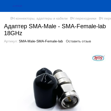
ВЧ коннекторы, адаптеры и кабели
ВЧ переходники
ВЧ пер
Адаптер SMA-Male - SMA-Female-lab
18GHz
Артикул:
SMA-Male-SMA-Female-lab
Оставить отзыв