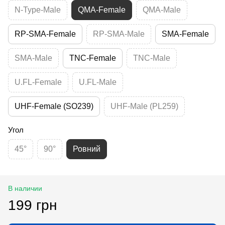
N-Type-Male
QMA-Female
QMA-Male
RP-SMA-Female
RP-SMA-Male
SMA-Female
SMA-Male
TNC-Female
TNC-Male
U.FL-Female
U.FL-Male
UHF-Female (SO239)
UHF-Male (PL259)
Угол
45°
90°
Ровний
В наличии
199 грн