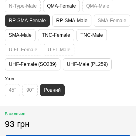
N-Type-Male
QMA-Female
QMA-Male
RP-SMA-Female
RP-SMA-Male
SMA-Female
SMA-Male
TNC-Female
TNC-Male
U.FL-Female
U.FL-Male
UHF-Female (SO239)
UHF-Male (PL259)
Угол
45°
90°
Ровний
В наличии
93 грн