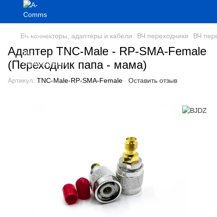
ВЧ коннекторы, адаптеры и кабели
ВЧ переходники
ВЧ пер
Адаптер TNC-Male - RP-SMA-Female
(Переходник папа - мама)
Артикул:
TNC-Male-RP-SMA-Female
Оставить отзыв