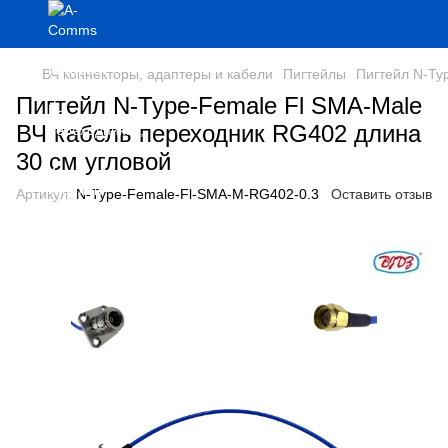
ВЧ коннекторы, адаптеры и кабели
Пигтейлы
Пигтейл N-Ty
Пигтейл N-Type-Female Fl SMA-Male
ВЧ кабель переходник RG402 длина
30 см угловой
Артикул:
N-Type-Female-Fl-SMA-M-RG402-0.3
Оставить отзыв