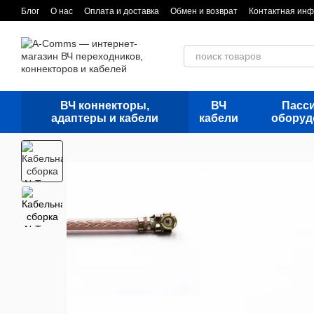
Перейти к основному контенту
Блог
О нас
Оплата и доставка
Обмен и возврат
Контактная ин
ВЧ коннекторы,
ВЧ
Пасс
адаптеры и кабели
кабели
оборуд