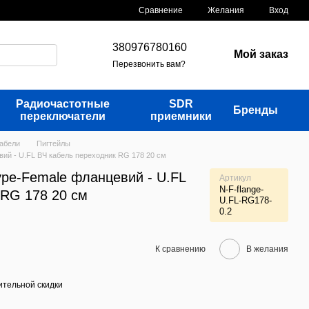
Сравнение
Желания
Вход
380976780160
Мой заказ
Перезвонить вам?
Радиочастотные
SDR
Бренды
переключатели
приемники
кабели
Пигтейлы
ий - U.FL ВЧ кабель переходник RG 178 20 см
ype-Female фланцевий - U.FL
Артикул
N-F-flange-
 RG 178 20 см
U.FL-RG178-
0.2
К сравнению
В желания
тельной скидки