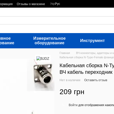
Укр
Рус
формация
Отзывы о магазине
ивное
Измерительное
Инструмент
ование
оборудование
Главная
ВЧ коннекторы, адаптеры и 
Кабельная сборка N-Type-Female фланцев
Кабельная сборка N-T
ВЧ кабель переходник
Нет в наличии
Оставить отзыв
209 грн
Войти
для отображения накопи
%