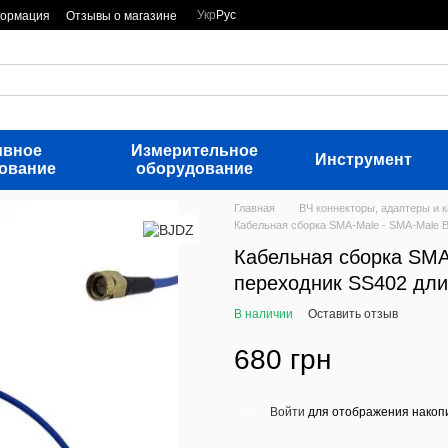
Укр
Рус
формация
Отзывы о магазине
ивное
Измерительное
Инструмент
ование
оборудование
Главная
ВЧ коннекторы, адаптеры и 
Кабельная сборка SMA-Male - SMA-Male В
Кабельная сборка SMA
переходник SS402 дли
В наличии
Оставить отзыв
680 грн
Войти
для отображения накопи
%