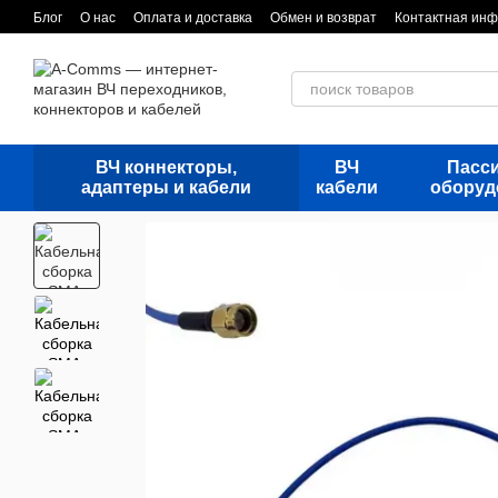
Перейти к основному контенту
Блог
О нас
Оплата и доставка
Обмен и возврат
Контактная ин
ВЧ коннекторы,
ВЧ
Пасс
адаптеры и кабели
кабели
оборуд