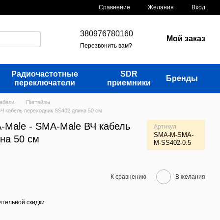
Сравнение
Желания
Вход
380976780160
Мой заказ
Перезвонить вам?
Радиочастотные
SDR
Бренды
переключатели
приемники
кабели
Пигтейлы
Ч кабель переходник SS402 длина 50 см
-Male - SMA-Male ВЧ кабель
Артикул
SMA-M-SMA-
на 50 см
M-SS402-0.5
К сравнению
В желания
тельной скидки