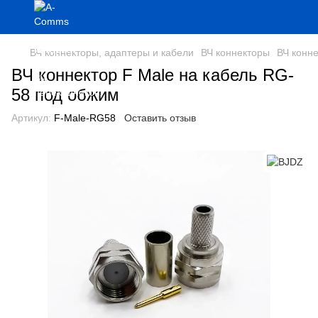
ВЧ коннекторы, адаптеры и кабели
ВЧ коннекторы
ВЧ конн
ВЧ коннектор F Male на кабель RG-
58 под обжим
Артикул:
F-Male-RG58
Оставить отзыв