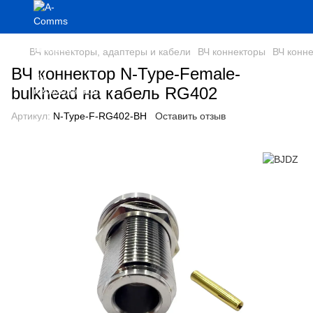
ВЧ коннекторы, адаптеры и кабели
ВЧ коннекторы
ВЧ конн
ВЧ коннектор N-Type-Female-
bulkhead на кабель RG402
Артикул:
N-Type-F-RG402-BH
Оставить отзыв