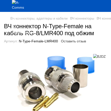
ВЧ коннекторы, адаптеры и кабели
ВЧ коннекторы
ВЧ конн
ВЧ коннектор N-Type-Female на
кабель RG-8/LMR400 под обжим
Артикул:
N-Type-Female-LMR400
Оставить отзыв